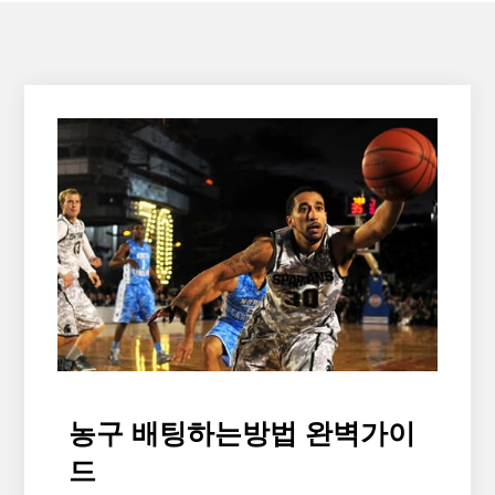
농구 배팅하는방법 완벽가이
드