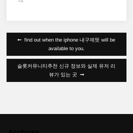
다.
Post
find out when the iphone 내구제뜻 will be
navigation
available to you.
슬롯커뮤니티추천 신규 정보와 실제 유저 리
뷰가 있는 곳
Archives